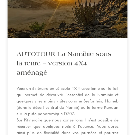
AUTOTOUR La Namibie sous
la tente – version 4X4
aménagé
Voici un itinéraire en véhicule 4×4 avec tente sur le toit
qui permet de découvrir l’essentiel de la Namibie et
quelques sites moins visités comme Sesfontein, Homeb
(dans le désert central du Namib) ou la ferme Kanaan
sur la piste panoramique D707.
Sur l’itinéraire que nous conseillons il n’est possible de
réserver que quelques nuits à l’avance. Vous aurez
ainsi plus de flexibilité dans vos journées et pourrez