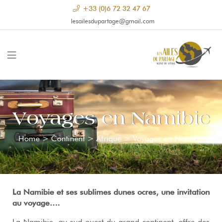
+33 (0)6 72 32 47 67
lesailesdupartage@gmail.com
Voyages en Namibie
Home
>
Continent
>
Afrique
>
Voyages en Namibie
La Namibie et ses sublimes dunes ocres, une invitation
au voyage….
La Namibie, au sud-ouest du grand continent, offre des