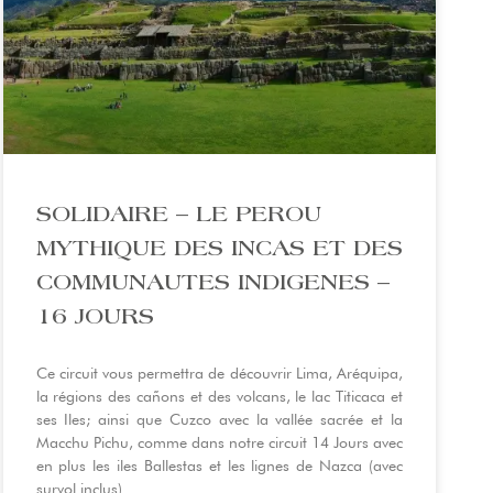
SOLIDAIRE – LE PEROU
MYTHIQUE DES INCAS ET DES
COMMUNAUTES INDIGENES –
16 JOURS
Ce circuit vous permettra de découvrir Lima, Aréquipa,
la régions des cañons et des volcans, le lac Titicaca et
ses Iles; ainsi que Cuzco avec la vallée sacrée et la
Macchu Pichu, comme dans notre circuit 14 Jours avec
en plus les iles Ballestas et les lignes de Nazca (avec
survol inclus)