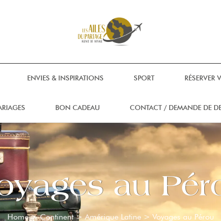
ENVIES & INSPIRATIONS
SPORT
RÉSERVER 
ARIAGES
BON CADEAU
CONTACT / DEMANDE DE DE
oyages au Pér
Home
>
Continent
>
Amérique Latine
>
Voyages au Pérou