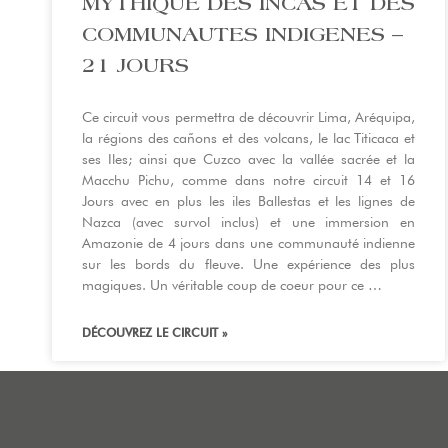
MYTHIQUE DES INCAS ET DES
COMMUNAUTES INDIGENES –
21 JOURS
Ce circuit vous permettra de découvrir Lima, Aréquipa,
la régions des cañons et des volcans, le lac Titicaca et
ses Iles; ainsi que Cuzco avec la vallée sacrée et la
Macchu Pichu, comme dans notre circuit 14 et 16
Jours avec en plus les iles Ballestas et les lignes de
Nazca (avec survol inclus) et une immersion en
Amazonie de 4 jours dans une communauté indienne
sur les bords du fleuve. Une expérience des plus
magiques. Un véritable coup de coeur pour ce …
DÉCOUVREZ LE CIRCUIT »