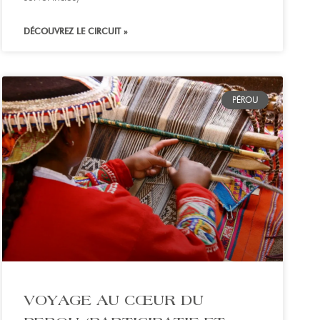
DÉCOUVREZ LE CIRCUIT »
PÉROU
VOYAGE AU CŒUR DU