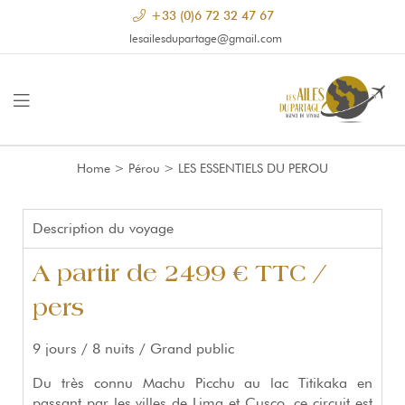
+33 (0)6 72 32 47 67
lesailesdupartage@gmail.com
Home
>
Pérou
>
LES ESSENTIELS DU PEROU
Description du voyage
A partir de 2499 € TTC /
pers
9 jours / 8 nuits / Grand public
Du très connu Machu Picchu au lac Titikaka en
passant par les villes de Lima et Cusco, ce circuit est