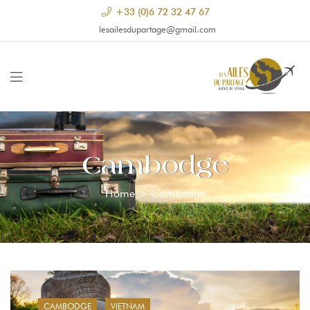
+33 (0)6 72 32 47 67
lesailesdupartage@gmail.com
Cambodge
Home
>
Cambodge
CAMBODGE
VIETNAM