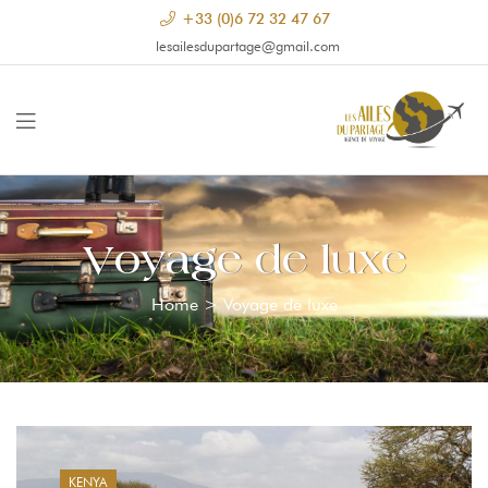
+33 (0)6 72 32 47 67
lesailesdupartage@gmail.com
Voyage de luxe
Home
>
Voyage de luxe
KENYA